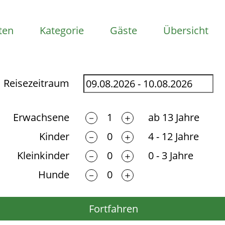
ten
Kategorie
Gäste
Übersicht
Reisezeitraum
Erwachsene
ab 13 Jahre
－
＋
Kinder
4 - 12 Jahre
－
＋
Kleinkinder
0 - 3 Jahre
－
＋
Hunde
－
＋